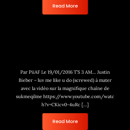
Read More
S01EP03 – These Gyals Are On
Fiyah !
Par PiiAF Le 19/01/2016 T’S 3 AM… Justin
Bieber – luv me like u do (screwed) à mater
avec la vidéo sur la magnifique chaîne de
sukmeqilme https://www.youtube.com/watc
h?v=CKicv0-4uRc […]
Read More