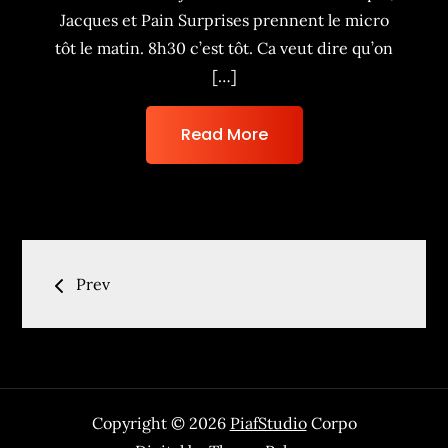
Jacques et Pain Surprises prennent le micro
tôt le matin. 8h30 c’est tôt. Ca veut dire qu’on
[…]
Read More
Navigation
Prev
des
articles
Copyright © 2026
PiafStudio
Corpo