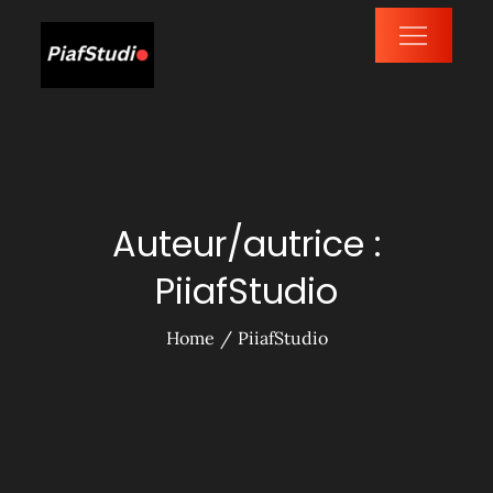
Skip
to
PiafStudio
content
Auteur/autrice :
PiiafStudio
Home
PiiafStudio