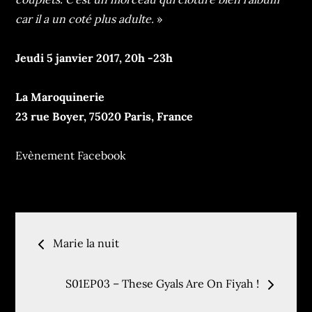
car il a un coté plus adulte.
»
Jeudi 5 janvier 2017, 20h -23h
La Maroquinerie
23 rue Boyer, 75020 Paris, France
Evènement Facebook
Navigation
Marie la nuit
de
S01EP03 – These Gyals Are On Fiyah !