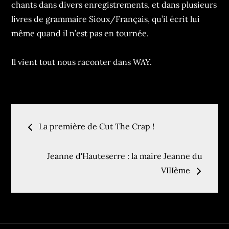
chants dans divers enregistrements, et dans plusieurs
livres de grammaire Sioux/Français, qu’il écrit lui
même quand il n’est pas en tournée.
​Il vient tout nous raconter dans WAY.
Navigation
La première de Cut The Crap !
de
Jeanne d'Hauteserre : la maire Jeanne du
VIIIème
l’article